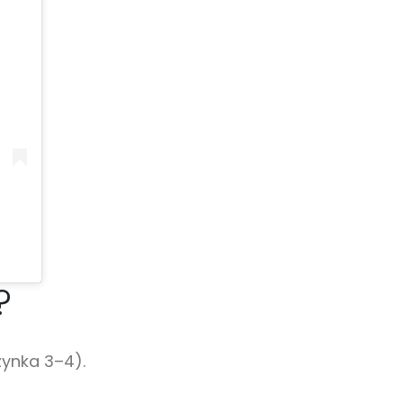
?
zynka 3–4).