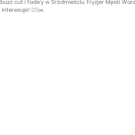
uzz cut i fade'y w Śródmieściu. Fryzjer Męski War
nteresuje! 💇‍♂️✂️