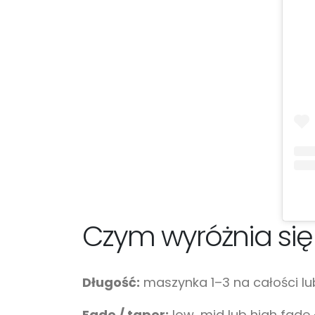
Czym wyróżnia się
Długość:
maszynka 1–3 na całości lub
Fade / taper:
low, mid lub high fade