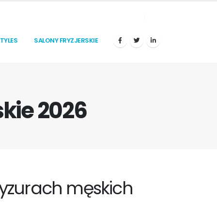
STYLES
SALONY FRYZJERSKIE
kie 2026
ryzurach męskich