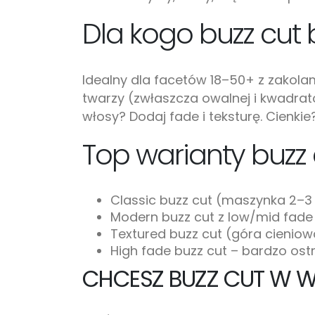
Dla kogo buzz cut
Idealny dla facetów 18–50+ z zakola
twarzy (zwłaszcza owalnej i kwadrato
włosy? Dodaj fade i teksturę. Cienkie
Top warianty buzz
Classic buzz cut (maszynka 2–3
Modern buzz cut z low/mid fade
Textured buzz cut (góra cienio
High fade buzz cut – bardzo ost
CHCESZ BUZZ CUT W 