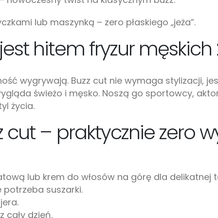
czkami lub maszynką – zero płaskiego „jeża”.
jest hitem fryzur męskich
ść wygrywają. Buzz cut nie wymaga stylizacji, jest 
gląda świeżo i męsko. Noszą go sportowcy, aktorz
yl życia.
 cut – praktycznie zero wy
atową lub krem do włosów na górę dla delikatnej t
e potrzeba suszarki.
jera.
ez cały dzień.