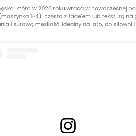
ęska, która w 2026 roku wraca w nowoczesnej odsł
 (maszynka 1–4), często z fade'em lub teksturą na
ia i surową męskość. Idealny na lato, do siłowni i