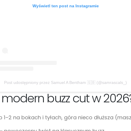
Wyświetl ten post na Instagramie
Post udostępniony przez Samuel A Bentham 🇬🇧 (@samrascals_)
 modern buzz cut w 2026
 1–2 na bokach i tyłach, góra nieco dłuższa (mas
 – nowoczesny twist na klasycznym buzz.