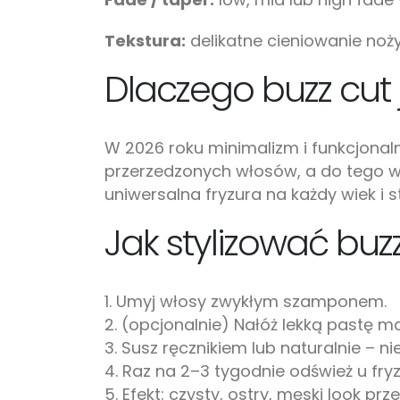
Tekstura:
delikatne cieniowanie noży
Dlaczego buzz cut 
W 2026 roku minimalizm i funkcjonalno
przerzedzonych włosów, a do tego wy
uniwersalna fryzura na każdy wiek i st
Jak stylizować buzz
1. Umyj włosy zwykłym szamponem.
2. (opcjonalnie) Nałóż lekką pastę m
3. Susz ręcznikiem lub naturalnie – ni
4. Raz na 2–3 tygodnie odśwież u fryz
5. Efekt: czysty, ostry, męski look prz