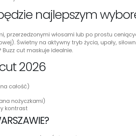
 będzie najlepszym wybo
mi, przerzedzonymi włosami lub po prostu ceniący
wej). Świetny na aktywny tryb życia, upały, siłown
? Buzz cut maskuje idealnie.
 cut 2026
 na całość)
wana nożyczkami)
ry kontrast
WARSZAWIE?