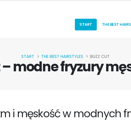
START
THE BEST HAIR
START
THE BEST HAIRSTYLES
BUZZ CUT
t – modne fryzury męs
izm i męskość w modnych f