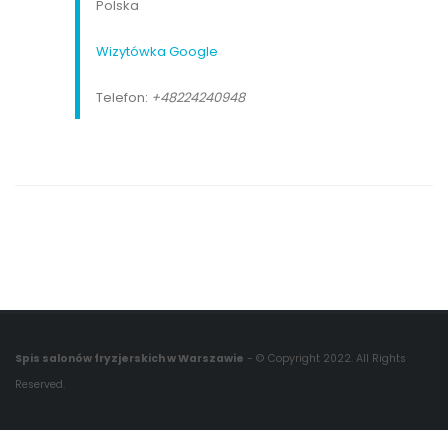
Polska
Wizytówka Google
Telefon:
+48224240948
Spis salonów fryzjerskich w Warszawie
- © Copyright 2022. All Rights
Reserved.