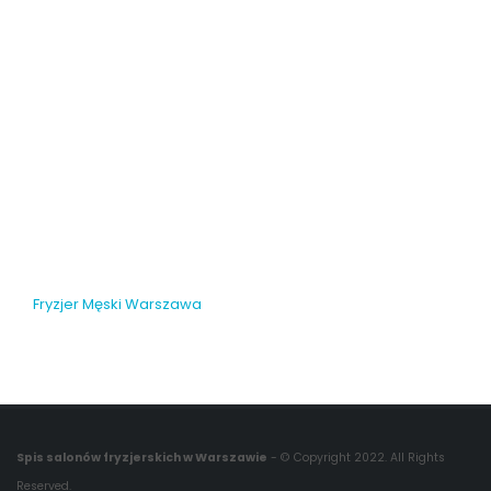
Fryzjer Męski Warszawa
Spis salonów fryzjerskich w Warszawie
- © Copyright 2022. All Rights
Reserved.