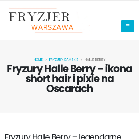
HOME
FRYZURY DAMSKIE
HALLE BERRY
Fryzury Halle Berry – ikona
short hair i pixie na
Oscarach
Fryzury Halle Berry – legendarne