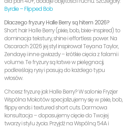
dla pań 40+, dodaje objętości i ruchu. Szczegóły:
Byrdie – Flipped Bob
Dlaczego fryzury Halle Berry są hitem 2026?
Short hair Halle Berry (pixie, bob, bixie-inspired) to
dominacja tekstury, shine i effortless power. Na
Oscarach 2026 jej styl inspirował Teyana Taylor,
Zendayę i inne gwiazdy – krótkie cięcia z falami i
volume. Te fryzury są łatwe w pielęgnacji,
podkreślają rysy i pasują do każdego typu
włosów.
Chcesz fryzurę jak Halle Berry? W salonie Fryzjer
Wspólna Mokotów specjalizujemy się w pixie, bob,
flippy ends i textured short cuts. Darmowa
konsultacja – dopasujemy cięcie do Twojej
twarzy i stylu życia. Przyjdź na Wspólną 54A i