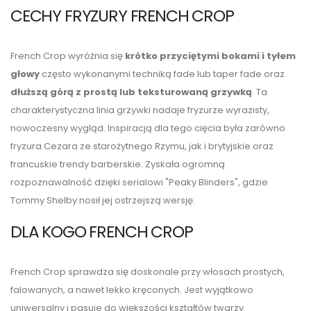
CECHY FRYZURY FRENCH CROP
French Crop wyróżnia się
krótko przyciętymi bokami i tyłem
głowy
często wykonanymi techniką fade lub taper fade oraz
dłuższą górą z prostą lub teksturowaną grzywką
. Ta
charakterystyczna linia grzywki nadaje fryzurze wyrazisty,
nowoczesny wygląd. Inspiracją dla tego cięcia była zarówno
fryzura Cezara ze starożytnego Rzymu, jak i brytyjskie oraz
francuskie trendy barberskie. Zyskała ogromną
rozpoznawalność dzięki serialowi "Peaky Blinders", gdzie
Tommy Shelby nosił jej ostrzejszą wersję.
DLA KOGO FRENCH CROP
French Crop sprawdza się doskonale przy włosach prostych,
falowanych, a nawet lekko kręconych. Jest wyjątkowo
uniwersalny i pasuje do większości kształtów twarzy.