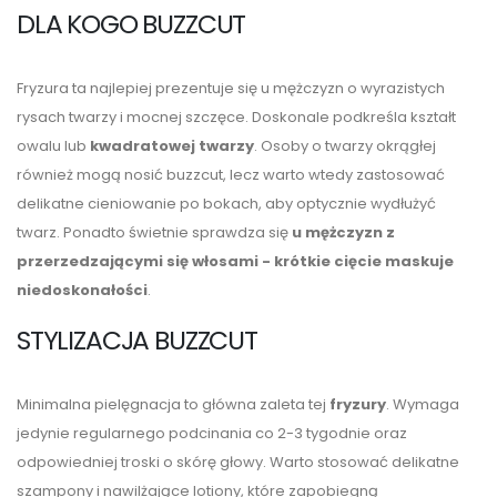
DLA KOGO BUZZCUT
Fryzura ta najlepiej prezentuje się u mężczyzn o wyrazistych
rysach twarzy i mocnej szczęce. Doskonale podkreśla kształt
owalu lub
kwadratowej twarzy
. Osoby o twarzy okrągłej
również mogą nosić buzzcut, lecz warto wtedy zastosować
delikatne cieniowanie po bokach, aby optycznie wydłużyć
twarz. Ponadto świetnie sprawdza się
u mężczyzn z
przerzedzającymi się włosami - krótkie cięcie maskuje
niedoskonałości
.
STYLIZACJA BUZZCUT
Minimalna pielęgnacja to główna zaleta tej
fryzury
. Wymaga
jedynie regularnego podcinania co 2-3 tygodnie oraz
odpowiedniej troski o skórę głowy. Warto stosować delikatne
szampony i nawilżające lotiony, które zapobiegną