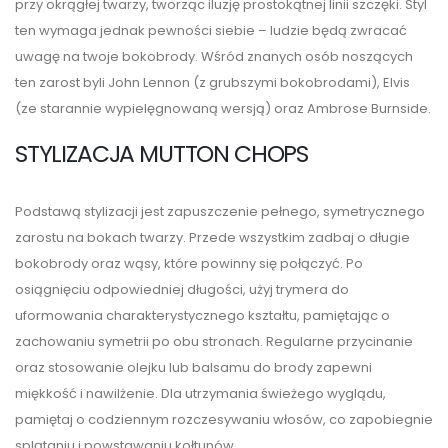
przy okrągłej twarzy, tworząc iluzję prostokątnej linii szczęki. Styl
ten wymaga jednak pewności siebie – ludzie będą zwracać
uwagę na twoje bokobrody. Wśród znanych osób noszących
ten zarost byli John Lennon (z grubszymi bokobrodami), Elvis
(ze starannie wypielęgnowaną wersją) oraz Ambrose Burnside.
STYLIZACJA MUTTON CHOPS
Podstawą stylizacji jest zapuszczenie pełnego, symetrycznego
zarostu na bokach twarzy. Przede wszystkim zadbaj o długie
bokobrody oraz wąsy, które powinny się połączyć. Po
osiągnięciu odpowiedniej długości, użyj trymera do
uformowania charakterystycznego kształtu, pamiętając o
zachowaniu symetrii po obu stronach. Regularne przycinanie
oraz stosowanie olejku lub balsamu do brody zapewni
miękkość i nawilżenie. Dla utrzymania świeżego wyglądu,
pamiętaj o codziennym rozczesywaniu włosów, co zapobiegnie
splątaniu i powstawaniu kołtunów.