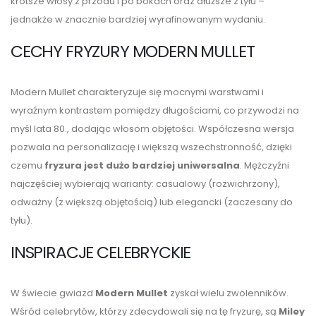
krótsze włosy z przodu i po bokach oraz dłuższe z tyłu –
jednakże w znacznie bardziej wyrafinowanym wydaniu.
CECHY FRYZURY MODERN MULLET
Modern Mullet charakteryzuje się mocnymi warstwami i
wyraźnym kontrastem pomiędzy długościami, co przywodzi na
myśl lata 80., dodając włosom objętości. Współczesna wersja
pozwala na personalizację i większą wszechstronność, dzięki
czemu
fryzura jest dużo bardziej uniwersalna
. Mężczyźni
najczęściej wybierają warianty: casualowy (rozwichrzony),
odważny (z większą objętością) lub elegancki (zaczesany do
tyłu).
INSPIRACJE CELEBRYCKIE
W świecie gwiazd
Modern Mullet
zyskał wielu zwolenników.
Wśród celebrytów, którzy zdecydowali się na tę fryzurę, są
Miley