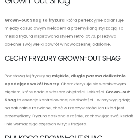
Grown-out Shag
Grown-out Shag to fryzura
, która perfekcyjnie balansuje
między casualowym nieładem a przemyślaną stylizacją. Ta
męska fryzura inspirowana stylem retro lat 70. przeżywa
obecnie swój wielki powrót w nowoczesnej odsłonie.
CECHY FRYZURY GROWN-OUT SHAG
Podstawą tej fryzury są
miękkie, długie pasma delikatnie
opadające wokół twarzy
. Charakteryzuje się warstwowym
cięciem, które nadaje włosom objętości i lekkości.
Grown-out
Shag
to esencja kontrolowanej niedbałości - włosy wyglądają
na naturalnie rozwiane, choć w rzeczywistości ich układ jest
przemyślany. Fryzura doskonale rośnie, zachowując swój kształt
i nie wymagając częstych wizyt u fryzjera.
DLA KOGO GROWN-OUT SHAG