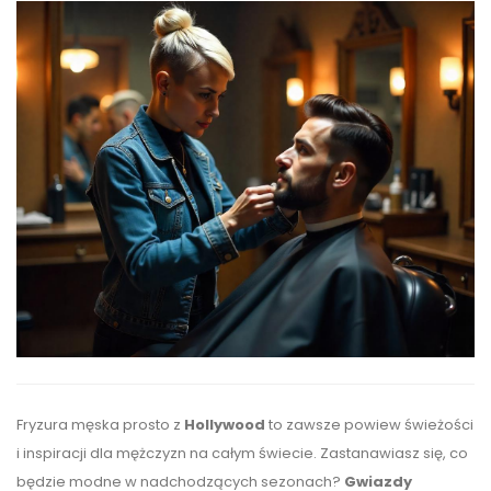
Fryzura męska prosto z
Hollywood
to zawsze powiew świeżości
i inspiracji dla mężczyzn na całym świecie. Zastanawiasz się, co
będzie modne w nadchodzących sezonach?
Gwiazdy