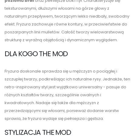
poziomu brwi
oraz pełniejsze boki i tył. Charakteryzuje się
teksturowanymi, dłuższymi włosami na górze głowy z
naturalnym przepływem, tworzącym lekko niedbały, swobodny
efekt. Fryzura zachowuje równe kontury, w przeciwieństwie do
poszarpanych linii mulletów. Całość tworzy wielowarstwową
strukturę z wyraźną objętością i dynamicznym wyglądem.
DLA KOGO THE MOD
Fryzura doskonale sprawdza się u mężczyzn o pociągłej i
szczupłej twarzy, podkreślając ich naturalne rysy. Jednakże, ten
retro-inspirowany styl jest wyjątkowo uniwersalny - pasuje do
różnych kształtów twarzy, szczególnie owalnych i
kwadratowych. Nadaje się także dla mężczyzn z
przerzedzającymi się włosami, ponieważ dodanie warstw
sprawia, że fryzura wydaje się pełniejsza i gęstsza.
STYLIZACJA THE MOD