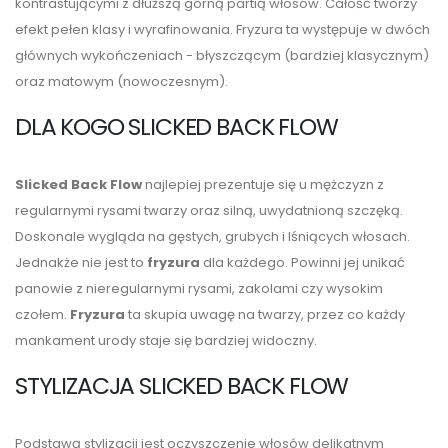
kontrastującymi z dłuższą górną partią włosów. Całość tworzy
efekt pełen klasy i wyrafinowania. Fryzura ta występuje w dwóch
głównych wykończeniach - błyszczącym (bardziej klasycznym)
oraz matowym (nowoczesnym).
DLA KOGO SLICKED BACK FLOW
Slicked Back Flow
najlepiej prezentuje się u mężczyzn z
regularnymi rysami twarzy oraz silną, uwydatnioną szczęką.
Doskonale wygląda na gęstych, grubych i lśniących włosach.
Jednakże nie jest to
fryzura
dla każdego. Powinni jej unikać
panowie z nieregularnymi rysami, zakolami czy wysokim
czołem.
Fryzura
ta skupia uwagę na twarzy, przez co każdy
mankament urody staje się bardziej widoczny.
STYLIZACJA SLICKED BACK FLOW
Podstawą stylizacji jest oczyszczenie włosów delikatnym