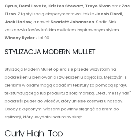
Cyrus
,
Demi Lovato
,
Kristen Stewart
,
Troye Sivan
oraz
Zac
Efron
. Z tą stylizacją eksperymentowali także
Jacob Elordi
,
Jack Harlow
, a nawet
Scarlett Johansson
. Sadie Sink
zaskoczyła fanów krótkim mulletem inspirowanym stylem
Winony Ryder
z lat 90.
STYLIZACJA MODERN MULLET
Stylizacja Modern Mullet opiera się przede wszystkim na
podkreśleniu cieniowania i zwiększeniu objętości. Mężczyźni z
cienkimi włosami mogą dodać im tekstury za pomocą sprayu
teksturyzującego lub produktu z solą morską. Efekt „messy hair"
podkreśli puder do włosów, który uniesie kosmyki u nasady.
Osoby z kręconymi włosami powinny sięgnąć po krem do
stylizacji, który uwydatni naturalny skręt.
Curly High-Top