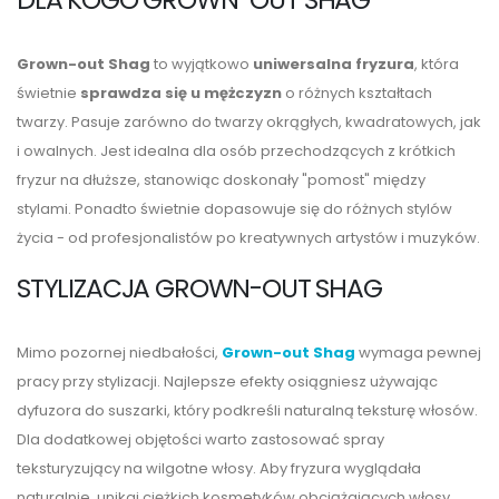
Grown-out Shag
to wyjątkowo
uniwersalna fryzura
, która
świetnie
sprawdza się u mężczyzn
o różnych kształtach
twarzy. Pasuje zarówno do twarzy okrągłych, kwadratowych, jak
i owalnych. Jest idealna dla osób przechodzących z krótkich
fryzur na dłuższe, stanowiąc doskonały "pomost" między
stylami. Ponadto świetnie dopasowuje się do różnych stylów
życia - od profesjonalistów po kreatywnych artystów i muzyków.
STYLIZACJA GROWN-OUT SHAG
Mimo pozornej niedbałości,
Grown-out Shag
wymaga pewnej
pracy przy stylizacji. Najlepsze efekty osiągniesz używając
dyfuzora do suszarki, który podkreśli naturalną teksturę włosów.
Dla dodatkowej objętości warto zastosować spray
teksturyzujący na wilgotne włosy. Aby fryzura wyglądała
naturalnie, unikaj ciężkich kosmetyków obciążających włosy.