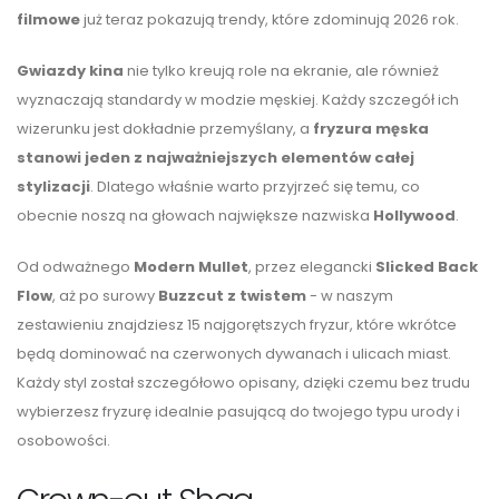
filmowe
już teraz pokazują trendy, które zdominują 2026 rok.
Gwiazdy kina
nie tylko kreują role na ekranie, ale również
wyznaczają standardy w modzie męskiej. Każdy szczegół ich
wizerunku jest dokładnie przemyślany, a
fryzura męska
stanowi jeden z najważniejszych elementów całej
stylizacji
. Dlatego właśnie warto przyjrzeć się temu, co
obecnie noszą na głowach największe nazwiska
Hollywood
.
Od odważnego
Modern Mullet
, przez elegancki
Slicked Back
Flow
, aż po surowy
Buzzcut z twistem
- w naszym
zestawieniu znajdziesz 15 najgorętszych fryzur, które wkrótce
będą dominować na czerwonych dywanach i ulicach miast.
Każdy styl został szczegółowo opisany, dzięki czemu bez trudu
wybierzesz fryzurę idealnie pasującą do twojego typu urody i
osobowości.