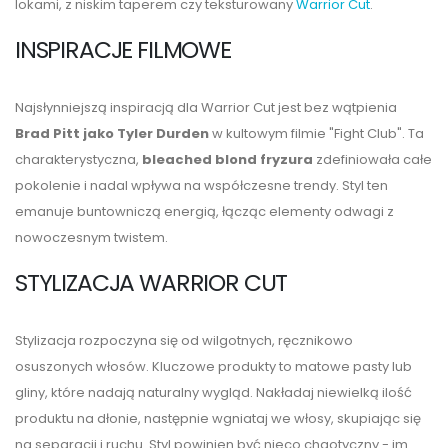
lokami, z niskim taperem czy teksturowany
Warrior Cut
.
INSPIRACJE FILMOWE
Najsłynniejszą inspiracją dla Warrior Cut jest bez wątpienia
Brad Pitt jako Tyler Durden
w kultowym filmie "Fight Club". Ta
charakterystyczna,
bleached blond fryzura
zdefiniowała całe
pokolenie i nadal wpływa na współczesne trendy. Styl ten
emanuje buntowniczą energią, łącząc elementy odwagi z
nowoczesnym twistem.
STYLIZACJA WARRIOR CUT
Stylizacja rozpoczyna się od wilgotnych, ręcznikowo
osuszonych włosów. Kluczowe produkty to matowe pasty lub
gliny, które nadają naturalny wygląd. Nakładaj niewielką ilość
produktu na dłonie, następnie wgniataj we włosy, skupiając się
na separacji i ruchu. Styl powinien być nieco chaotyczny - im